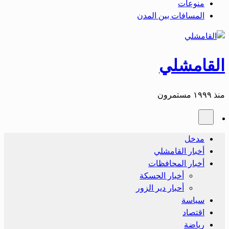
منوعات
المسافات بين المدن
القامشلي
منذ ١٩٩٩ مستمرون
مدخل
أخبار القامشلي
أخبار المحافظات
أخبار الحسكة
أحبار دير الزور
سياسة
اقتصاد
رياضة