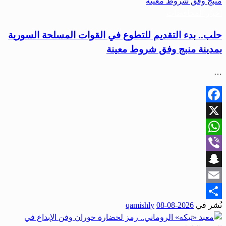
أخبار المحافظات
حلب.. بدء التقديم للتطوع في القوات المسلحة السورية
بمدينة منبج وفق شروط معينة
…
Facebook
X
WhatsApp
Viber
Snapchat
Email
نُشر في
2026-08-08
qamishly
Share