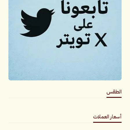
الطقس
طقس القامشلي
أسعار العملات