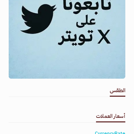
الطقس
طقس القامشلي
أسعار العملات
CurrencyRate