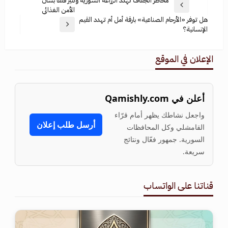
مخاطر الجفاف تهدد الزراعة السورية وتثير قلقاً بشأن
الأمن الغذائي
هل توفر «الأرحام الصناعية» بارقة أمل أم تهدد القيم
الإنسانية؟
الإعلان في الموقع
أعلن في Qamishly.com
واجعل نشاطك يظهر أمام قرّاء
أرسل طلب إعلان
القامشلي وكل المحافظات
السورية. جمهور فعّال ونتائج
سريعة.
قناتنا على الواتساب