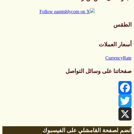
الطقس
طقس القامشلي
أسعار العملات
CurrencyRate
صفحاتنا على وسائل التواصل
Facebook
Twitter
X
انضم لصفحة القامشلي على الفيسبوك