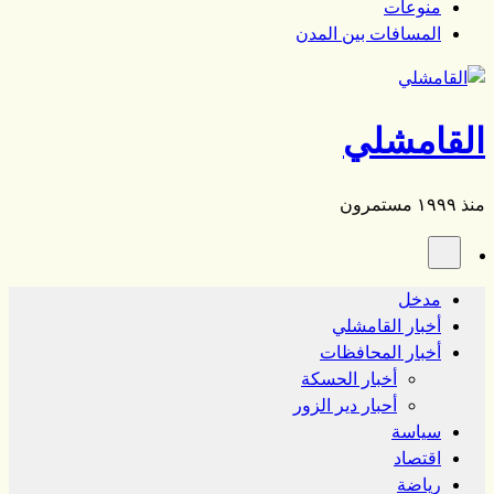
منوعات
المسافات بين المدن
القامشلي
منذ ١٩٩٩ مستمرون
مدخل
أخبار القامشلي
أخبار المحافظات
أخبار الحسكة
أحبار دير الزور
سياسة
اقتصاد
رياضة