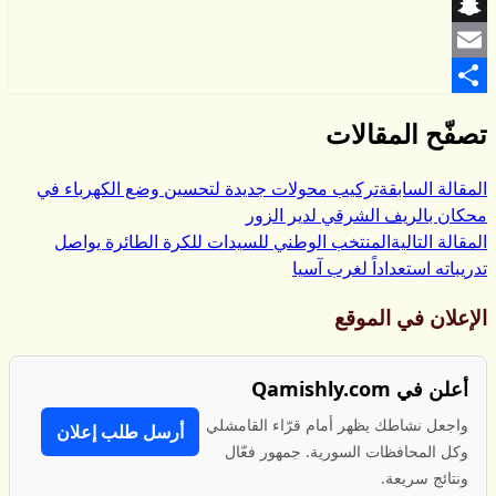
Viber
Snapchat
Email
Share
تصفّح المقالات
المقالة السابقة
تركيب محولات جديدة لتحسين وضع الكهرباء في
محكان بالريف الشرقي لدير الزور
المقالة التالية
المنتخب الوطني للسيدات للكرة الطائرة يواصل
تدريباته استعداداً لغرب آسيا
الإعلان في الموقع
أعلن في Qamishly.com
واجعل نشاطك يظهر أمام قرّاء القامشلي
أرسل طلب إعلان
وكل المحافظات السورية. جمهور فعّال
ونتائج سريعة.