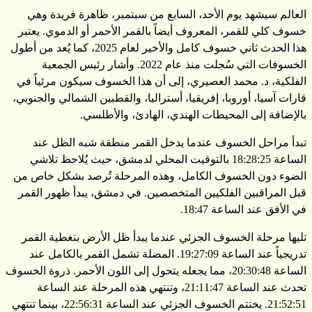
العالم سيشهد يوم الأحد، السابع من سبتمبر، ظاهرة فريدة وهي
خسوف كلي للقمر، المعروف أيضاً بالقمر الأحمر أو الدموي. يعتبر
هذا الحدث ثاني خسوف كامل والأخير لعام 2025، كما يُعد من أطول
الخسوفات التي سُجلت منذ عام 2022. وأشار رئيس الجمعية
الفلكية، د. محمد العصيري، إلى أن هذا الخسوف سيكون مرئياً في
قارات آسيا، أوروبا، إفريقيا، أستراليا، والقطبين الشمالي والجنوبي،
بالإضافة إلى المحيطات الهندي، الهادئ، والأطلسي.
تبدأ مراحل الخسوف عندما يدخل القمر منطقة شبه الظل عند
الساعة 18:28:25 بالتوقيت المحلي لدمشق، حيث يُلاحظ تلاشي
الضوء دون الخسوف الكامل، وهذه المرحلة تُرصد بشكل خاص من
قبل المراقبين الفلكيين المتخصصين. في دمشق، يبدأ ظهور القمر
في الأفق عند الساعة 18:47.
تليها مرحلة الخسوف الجزئي عندما يبدأ ظل الأرض بتغطية القمر
تدريجياً عند الساعة 19:27:09. المضلة تشمل القمر بالكامل عند
الساعة 20:30:48، مما يجعله يتحول إلى اللون الأحمر. ذروة الخسوف
تحدث عند الساعة 21:11:47، وتنتهي هذه المرحلة عند الساعة
21:52:51. يختتم الخسوف الجزئي عند الساعة 22:56:31، بينما تنتهي