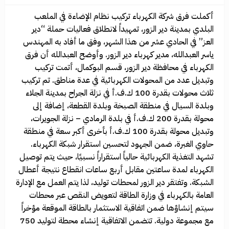
أكملت فرق شركة الكهرباء تركيب نظام الإضاءة في الملعب
البلدي بمدينة دير الزور، تمهيداً لانطلاق فعاليات حملة “دير
العز” في الحادي عشر من هذا الشهر، وفق ما أفاد به المهندس
ياسر العبدالله، مدير كهرباء دير الزور. وأوضح العبدالله أن فرق
الكهرباء في محافظة دير الزور، قسم البوكمال، أتمت تركيب
وتبديل عدد من المحولات الكهربائية في عدة مناطق. تم تركيب
ثلاث محولات بقدرة 100 ك.ف.أ في نزلة الجراح بمدينة الجلاء
وبلدة السيال في منطقة الصبخة وبلدة القطعة، إضافة إلى
محولة بقدرة 200 ك.ف.أ في بلدة الرمادي – نزلة الجويرات،
وتبديل محولة بقدرة 100 ك.ف.أ بأخرى أكبر سعة في منطقة
حاوي الغبرة، ضمن الجهود لتحسين استقرار شبكة الكهرباء.
تشهد التغذية الكهربائية حالياً استقراراً نسبيًا، حيث يتم توصيل
الكهرباء لمدة ساعتين مقابل أربع ساعات انقطاع نتيجة أعطال
الشبكة. وتفتقر دير الزور لمحطات توليد، لذا يتم العمل مع الإدارة
العامة بالكهرباء في وزارة الطاقة لتعويض النقص عبر محطات
سيتم إنشاؤها ضمن اتفاقية الاستثمار بالطاقة الموقعة مؤخراً
مع مجموعة دولية. تتضمن الاتفاقية إنشاء محطة لتوليد 750