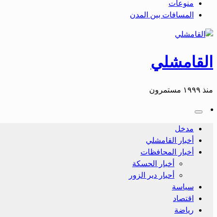
منوعات
المسافات بين المدن
القامشلي
منذ ١٩٩٩ مستمرون
مدخل
أخبار القامشلي
أخبار المحافظات
أخبار الحسكة
أحبار دير الزور
سياسة
اقتصاد
رياضة