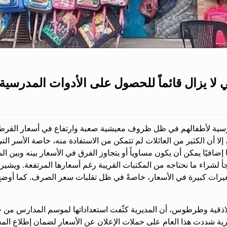
ي لا يزال قائماً للحصول على الأدوات المدرسية
رسية لأطفالهم في ظل ظروف معيشية صعبة وارتفاع في أسعار القرطاس
أن الكثير من العائلات لم تتمكن من الاستفادة منه، خاصة الأسر التي تق
افيًا يمكن أن يكون مساوياً أو يتجاوز الفرق في الأسعار بينه وبين الم
أ لشراء ما نحتاجه من المكتبات القريبة رغم أسعارها المرتفعة. ويش
 تغيرات كبيرة في الأسعار، خاصةً في ظل تقلبات سعر الصرف. كما أو
 اللاذقية وطرطوس، أن المديرية كثّفت استعداداتها لموسم المدارس من
ديرية شددت هذا العام على حملات الإعلان عن الأسعار لضمان إطلاع ال