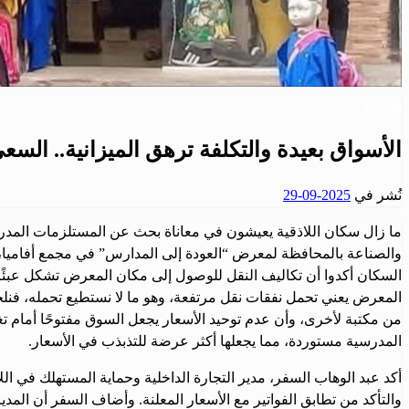
مجتمع
الأسواق بعيدة والتكلفة ترهق الميزانية.. السع
نُشر في
2025-09-29
ما زال سكان اللاذقية يعيشون في معاناة بحث عن المستلزمات المد
والصناعة بالمحافظة لمعرض “العودة إلى المدارس” في مجمع أفاميا، إلا 
السكان أكدوا أن تكاليف النقل للوصول إلى مكان المعرض تشكل عبئًا إض
المعرض يعني تحمل نفقات نقل مرتفعة، وهو ما لا نستطيع تحمله، فنلج
من مكتبة لأخرى، وأن عدم توحيد الأسعار يجعل السوق مفتوحًا أمام
المدرسية مستوردة، مما يجعلها أكثر عرضة للتذبذب في الأسعار.
أكد عبد الوهاب السفر، مدير التجارة الداخلية وحماية المستهلك في
والتأكد من تطابق الفواتير مع الأسعار المعلنة. وأضاف السفر أن الم