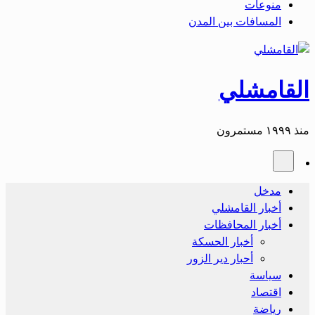
منوعات
المسافات بين المدن
القامشلي
منذ ١٩٩٩ مستمرون
مدخل
أخبار القامشلي
أخبار المحافظات
أخبار الحسكة
أحبار دير الزور
سياسة
اقتصاد
رياضة