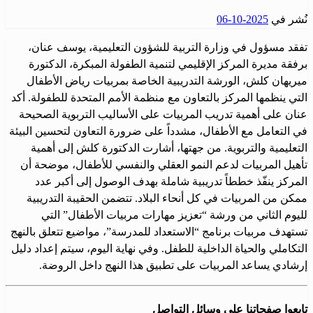
نُشر في
2025-10-06
تفقد مسؤول في وزارة التربية للشؤون التعليمية، يوسف عنان،
برفقة مديرة المركز الإقليمي لتنمية الطفولة المبكرة، الدكتورة
ميريهان كلش، الورشة التدريبية الخاصة بمربيات رياض الأطفال
التي ينظمها المركز بالتعاون مع منظمة الأمم المتحدة للطفولة. أكد
عنان على أهمية تدريب المربيات على الأساليب التربوية الصحيحة
في التعامل مع الأطفال، مشدداً على ضرورة التعاون لتحسين البيئة
التعليمية والتربوية. من جهتها، أشارت الدكتورة كلش إلى أهمية
تأهيل المربيات لدعم النمو العقلي والنفسي للأطفال، موضحة أن
المركز ينفّذ خططاً تدريبية شاملة بهدف الوصول إلى أكبر عدد
ممكن من المربيات في كل أنحاء البلاد. تتضمن الحقيبة التدريبية
لليوم الثاني من ورشة “تعزيز مهارات مربيات الأطفال” التي
تستهدف مربيات برنامج “الاستعداد للمدرسة”، مواضيع تتعلق بالنهج
التكاملي والحياة الداخلية للطفل. وفي نهاية اليوم، سيتم إعداد دليل
إرشادي يساعد المربيات على تطبيق هذا النهج داخل الروضة.
تابعوا صفحاتنا على وسائل التواصل