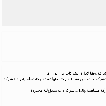
ووفقاً لإحصائية صادرة عن الوزارة، فإن عدد الشركات المسجلة كملكية فردية وصل إلى 8،693 شركة، في حين بلغ عدد الشركات المسجلة كشركات أشخاص 1،044 شركة، منها 942 شركة تضامنية و102 شركة