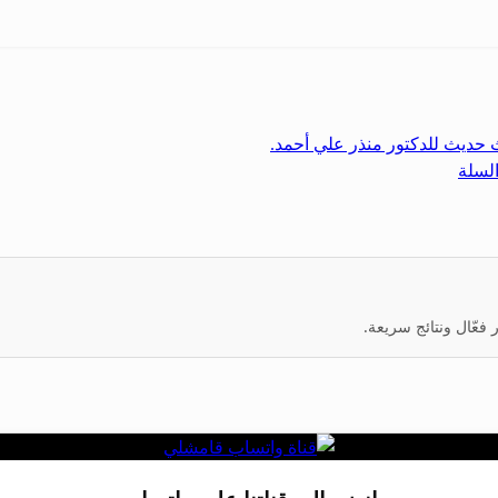
حث حديث للدكتور منذر علي أحمد.
لسلة
عّال ونتائج سريعة.