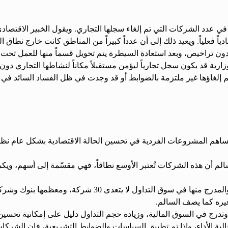
ي عدد الشركات التي تم إلغاء سجلها التجاري. ويقول الخبير الاقتصادي 
دياً فعلياً. ويعيد ذلك إلى أن عدداً كبيراً من المناطق كانت خارج نطاق
ية قد يكون سجل تجارياً ليؤمن مستقبلاً مكاناً لنشاطها التجاري دون أن 
تي تم إلغاؤها غير ملتزمة بالضوابط أو قد وجدت في ظل الفساد السائد
تُساهم المشروعات الفردية في تحسين الحالة الاقتصادية بشكل عام نظراً
 عددها 17 شركة مساهمة، يبين السالم أن هذه الشركات تُعتبر الأوسع نطاقاً، فهي مقسّم
وكان عدد الشركات المساهمة سابقاً خلال النظام السابق 70 شر
يره كما يصف السالم.
درج في السوق المالية، وزيادة حجم التداول دليل على إمكانية تحسين بي