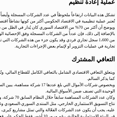
عملية إعادة تنظيم
تشكل هذه البيانات ارتفاعاً ملحوظاً في عدد الشركات المسجلة وأيضاً ف
تُعتبر عملية تنظيمية في الاقتصاد الحكومي أكثر من كونها نشاطاً اقتصا
ويوضح أن أكثر من 70% من الاقتصاد السوري كان يُدار في الظل من دون تراخيص، وبعد استعادة السيطرة يتم تحويل قسماً منها للعمل تحت إطار حكومي وتطبيق النظام الضريبي العام عليها.
بالإضافة إلى ذلك، فإن عدداً من الشركات المسجلة وفق الإحصائية الوزار
من 1،600 سجل تجاري فردي وقد يكون جزء من هذه الشركات ال
تجارية في عمليات التزوير أو لإتمام بعض الإجراءات التجارية.
التعافي المشترك
ويتعلق التعافي الاقتصادي الشامل بالتعافي الكامل للقطاع المالي، و
كما يذكر السالم.
وبخصوص شركات الأموال التي بلغ
الوحيدة التي تصنف ضمن الأسواق المالية.
نتاج التسويق الاستثماري الخارجي، مثل المنتدى السوري-السعودي وغ
عليه، يجب أن يكون عدد الشركات الفعّالة والتي تمثل مشاريع كبرى، وت
في البيئة الاستثمارية الحالية، رغم مرور 10 أشهر فقط للحكم على فعالية الأداء، وإذا تم تطبيق السياسات والضوابط التشريعية، فإن الشركات ستتكامل ضمن الاقتصاد السوري.