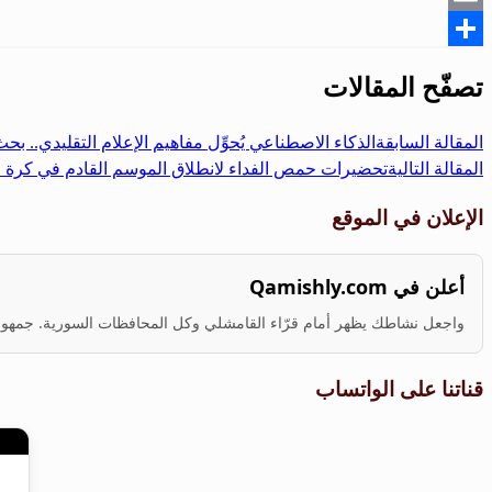
Email
Share
تصفّح المقالات
المقالة السابقة
الذكاء الاصطناعي يُحوِّل مفاهيم الإعلام التقليدي.. ب
المقالة التالية
تحضيرات حمص الفداء لانطلاق الموسم القادم في كرة ا
الإعلان في الموقع
أعلن في Qamishly.com
واجعل نشاطك يظهر أمام قرّاء القامشلي وكل المحافظات السورية. جمهور ف
قناتنا على الواتساب