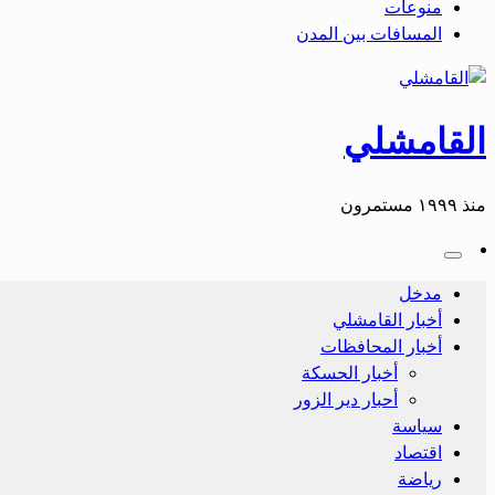
منوعات
المسافات بين المدن
القامشلي
منذ ١٩٩٩ مستمرون
مدخل
أخبار القامشلي
أخبار المحافظات
أخبار الحسكة
أحبار دير الزور
سياسة
اقتصاد
رياضة