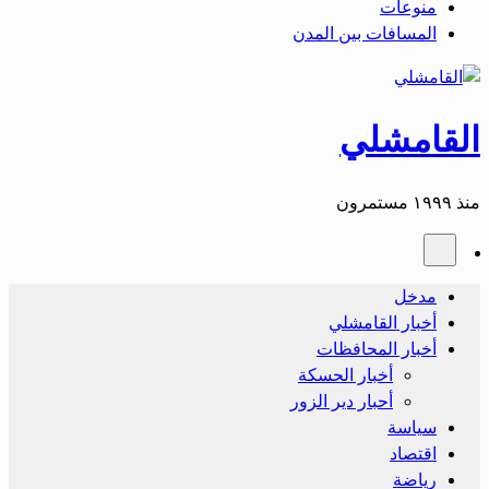
منوعات
المسافات بين المدن
القامشلي
منذ ١٩٩٩ مستمرون
مدخل
أخبار القامشلي
أخبار المحافظات
أخبار الحسكة
أحبار دير الزور
سياسة
اقتصاد
رياضة