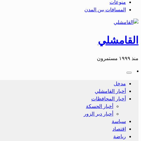
منوعات
المسافات بين المدن
القامشلي
منذ ١٩٩٩ مستمرون
مدخل
أخبار القامشلي
أخبار المحافظات
أخبار الحسكة
أحبار دير الزور
سياسة
اقتصاد
رياضة