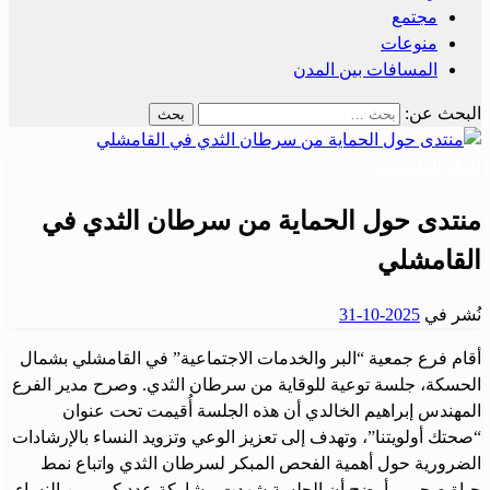
مجتمع
منوعات
المسافات بين المدن
البحث عن:
أخبار القامشلي
منتدى حول الحماية من سرطان الثدي في
القامشلي
نُشر في
2025-10-31
أقام فرع جمعية “البر والخدمات الاجتماعية” في القامشلي بشمال
الحسكة، جلسة توعية للوقاية من سرطان الثدي. وصرح مدير الفرع
المهندس إبراهيم الخالدي أن هذه الجلسة أُقيمت تحت عنوان
“صحتك أولويتنا”، وتهدف إلى تعزيز الوعي وتزويد النساء بالإرشادات
الضرورية حول أهمية الفحص المبكر لسرطان الثدي واتباع نمط
حياة صحي. وأوضح أن الجلسة شهدت مشاركة عدد كبير من النساء