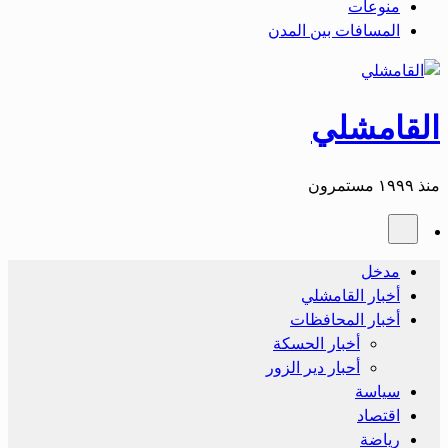
منوعات
المسافات بين المدن
القامشلي
منذ ١٩٩٩ مستمرون
مدخل
أخبار القامشلي
أخبار المحافظات
أخبار الحسكة
أحبار دير الزور
سياسة
اقتصاد
رياضة