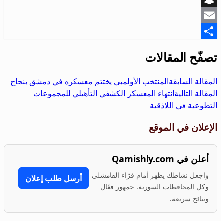
Snapchat
Email
Share
تصفّح المقالات
المقالة السابقة
المنتخب الأولمبي يختتم معسكره في دمشق بنجاح
المقالة التالية
انتهاء المعسكر الكشفي التأهيلي للمجموعات
التطوعية في اللاذقية
الإعلان في الموقع
أعلن في Qamishly.com
واجعل نشاطك يظهر أمام قرّاء القامشلي
أرسل طلب إعلان
وكل المحافظات السورية. جمهور فعّال
ونتائج سريعة.