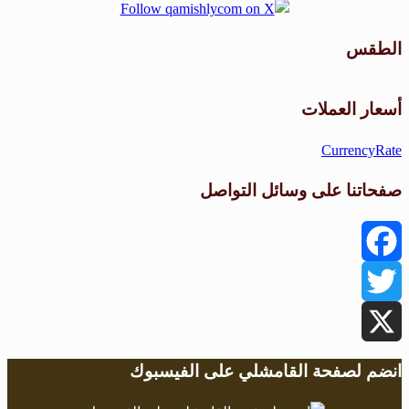
الطقس
طقس القامشلي
أسعار العملات
CurrencyRate
صفحاتنا على وسائل التواصل
Facebook
Twitter
X
انضم لصفحة القامشلي على الفيسبوك