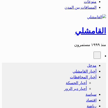
منوعات
المسافات بين المدن
القامشلي
منذ ١٩٩٩ مستمرون
مدخل
أخبار القامشلي
أخبار المحافظات
أخبار الحسكة
أحبار دير الزور
سياسة
اقتصاد
رياضة