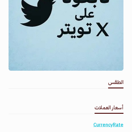
الطقس
طقس القامشلي
أسعار العملات
CurrencyRate