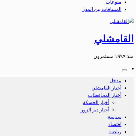
منوعات
المسافات بين المدن
القامشلي
منذ ١٩٩٩ مستمرون
مدخل
أخبار القامشلي
أخبار المحافظات
أخبار الحسكة
أحبار دير الزور
سياسة
اقتصاد
رياضة