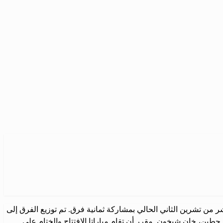
شر من تشرين الثاني الحالي بمشاركة ثمانية فرق. تم توزيع الفرق إلى
طين، خان شيخون. مقرر أن تقام مباراتا الافتتاح والختام على