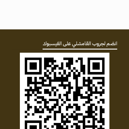
انضم لجروب القامشلي على الفيسبوك