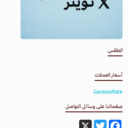
الطقس
طقس القامشلي
أسعار العملات
CurrencyRate
صفحاتنا على وسائل التواصل
X
Twitter
Facebook