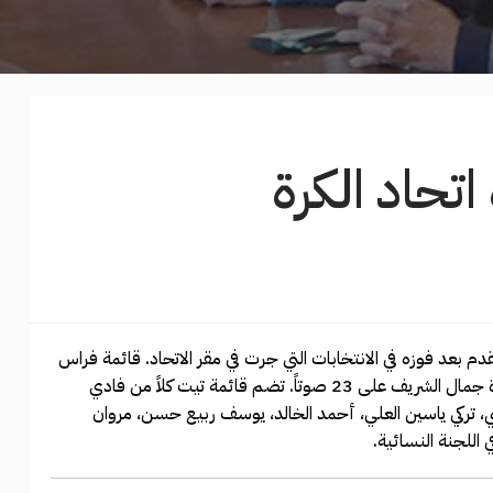
تحاد الكرة
م بعد فوزه في الانتخابات التي جرت في مقر الاتحاد. قائمة فراس
تيت حازت على 42 صوتاً بينما حصلت القائمة المنافسة بقيادة جمال الشريف على 23 صوتاً. تضم قائمة تيت كلاً من فادي
تركي ياسين العلي، أحمد الخالد، يوسف ربيع حسن، مروان
اللجنة النسائية.