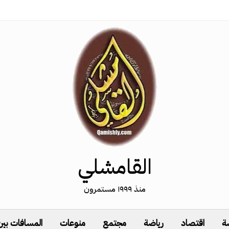
القامشلي
منذ ١٩٩٩ مستمرون
ة
اقتصاد
رياضة
مجتمع
منوعات
المسافات بين