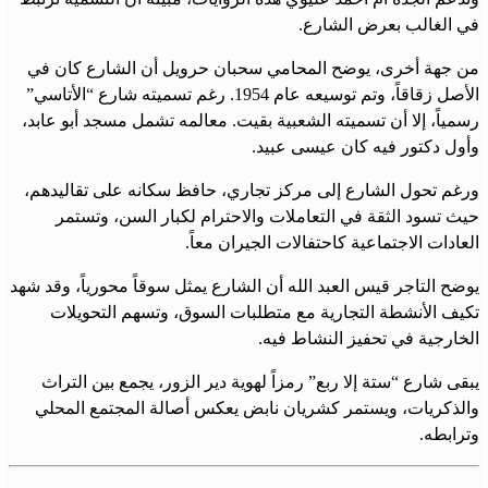
في الغالب بعرض الشارع.
من جهة أخرى، يوضح المحامي سحبان حرويل أن الشارع كان في
الأصل زقاقاً، وتم توسيعه عام 1954. رغم تسميته شارع “الأتاسي”
رسمياً، إلا أن تسميته الشعبية بقيت. معالمه تشمل مسجد أبو عابد،
وأول دكتور فيه كان عيسى عبيد.
ورغم تحول الشارع إلى مركز تجاري، حافظ سكانه على تقاليدهم،
حيث تسود الثقة في التعاملات والاحترام لكبار السن، وتستمر
العادات الاجتماعية كاحتفالات الجيران معاً.
يوضح التاجر قيس العبد الله أن الشارع يمثل سوقاً محورياً، وقد شهد
تكيف الأنشطة التجارية مع متطلبات السوق، وتسهم التحويلات
الخارجية في تحفيز النشاط فيه.
يبقى شارع “ستة إلا ربع” رمزاً لهوية دير الزور، يجمع بين التراث
والذكريات، ويستمر كشريان نابض يعكس أصالة المجتمع المحلي
وترابطه.