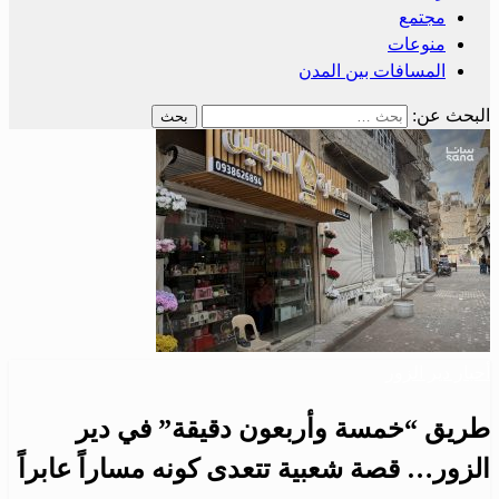
مجتمع
منوعات
المسافات بين المدن
البحث عن:
أحبار دير الزور
طريق “خمسة وأربعون دقيقة” في دير
الزور… قصة شعبية تتعدى كونه مساراً عابراً