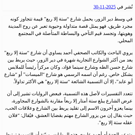
نُشر في
2025-11-30
في وسط دير الزور، يحمل شارع “ستة إلا ربع” قيمة تتجاوز كونه
مجرد طريق، فهو يمثل قصة متداولة وحيوية تعبر عن روح المدينة
وهويتها، وتجسد قيم التآخي والبساطة المتأصلة في المجتمع
المحلي.
يروي الباحث والكاتب الصحفي أحمد يساوي أن شارع “ستة إلا ربع”
يعد من أكثر الشوارع التجارية شهرة في دير الزور، حيث يربط بين
شارع حسن الطه وشارع سينما فؤاد، وكان مركزاً رئيساً للملابس
بشكل خاص. رغم أن اسمه الرسمي هو شارع “الميسات” أو “شارع
أبو عابد”، إلا أن التسمية الشائعة “ستة إلا ربع” هي الأكثر تداولاً.
تتعدد التفسيرات لأصل هذه التسمية، فبعض الروايات تشير إلى أن
عرض الشارع يبلغ ستة أمتار إلا ربعاً مقارنة بالشوارع المجاورة،
بينما يعزو آخرون الاسم إلى تقليد يربط بين الشارع وعلاقات الحب،
حيث يقال إن من يزور الشارع مهتم بقضايا العشق، فيُقال: “فلان
عقله ستة إلا ربع”.
وتدعم الجدة أم أحمد عليوي هذه الروايات، مبيّنة أن التسمية ترتبط