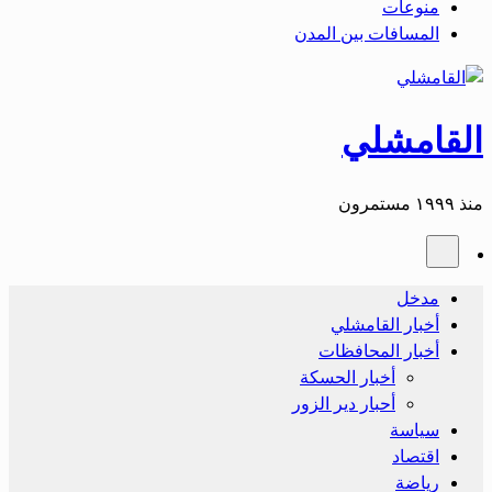
منوعات
المسافات بين المدن
القامشلي
منذ ١٩٩٩ مستمرون
مدخل
أخبار القامشلي
أخبار المحافظات
أخبار الحسكة
أحبار دير الزور
سياسة
اقتصاد
رياضة