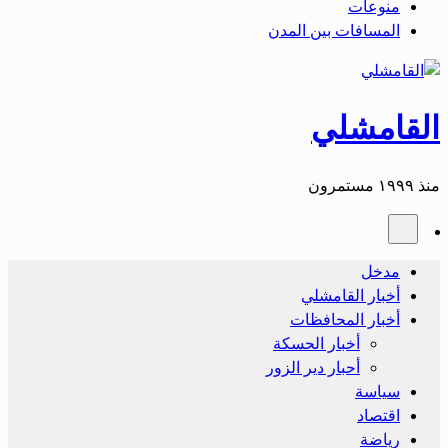
منوعات
المسافات بين المدن
القامشلي
منذ ١٩٩٩ مستمرون
مدخل
أخبار القامشلي
أخبار المحافظات
أخبار الحسكة
أحبار دير الزور
سياسة
اقتصاد
رياضة