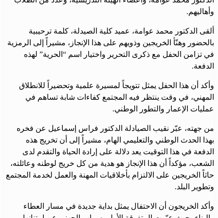
وأهاليهم.
ألقى الدكتور محمد عوامة، عميد كلية الصيدلة، كلمة ترحيبية
بالحضور وهنّأ الخريجين وذويهم على هذا الإنجاز، مشيراً إلى الرمزية
في تزامن الحفل مع ذكرى التحرير واختيار اسم “الحرية” لهذه
الدفعة.
وأكد أن هذا الحفل يمثل تتويجاً لمسيرة علمية وتحضيراً للانطلاق
المهني، في وقت ينتظر فيه المجتمع كفاءات شابة تساهم في
عمليات الإعمار والتطور الوطني.
من جهته، عبّر نقيب الصيادلة الدكتور فراس إسماعيل عن فخره
بهذا الحدث الوطني والتعليمي الهام، مشيراً إلى أن تخريج هذه
الدفعة في هذا التوقيت يعد دلالة على إرادة الحياة والتقدم لدى
الشعب، مؤكداً أن هذا الإنجاز هو هدية من كل خريج لوطنه وعائلته،
حاثاً الخريجين على الالتزام بأخلاقيات المهنة والعمل لخدمة المجتمع
وتطوير البلد.
وأكد الخريجون أن الاحتفال يمثل بداية جديدة في مسار العطاء
والبناء، حيث عبّرت المتفوقة الأولى سراب الجهني عن امتنانها