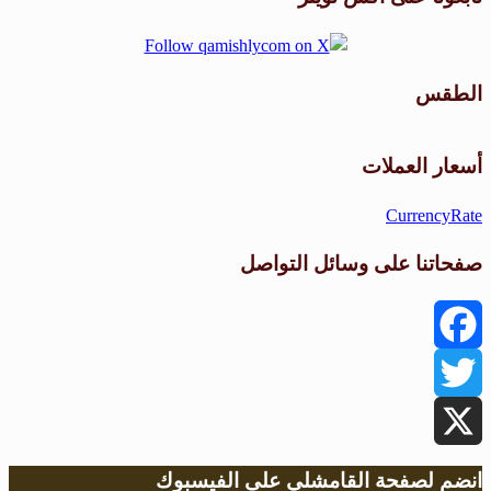
الطقس
طقس القامشلي
أسعار العملات
CurrencyRate
صفحاتنا على وسائل التواصل
Facebook
Twitter
X
انضم لصفحة القامشلي على الفيسبوك