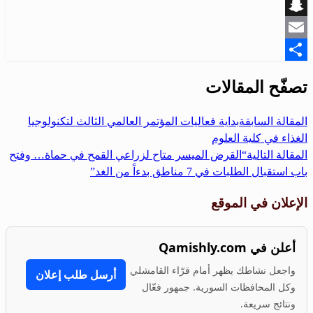
Viber
Snapchat
Email
Share
تصفّح المقالات
المقالة السابقة
بداية فعاليات المؤتمر العالمي الثالث لتكنولوجيا
الغذاء في كلية العلوم
المقالة التالية
“القرض الميسر متاح لزراعي القمح في حماة… وفتح
باب استقبال الطلبات في 7 مناطق بدءاً من الغد”
الإعلان في الموقع
أعلن في Qamishly.com
واجعل نشاطك يظهر أمام قرّاء القامشلي
أرسل طلب إعلان
وكل المحافظات السورية. جمهور فعّال
ونتائج سريعة.