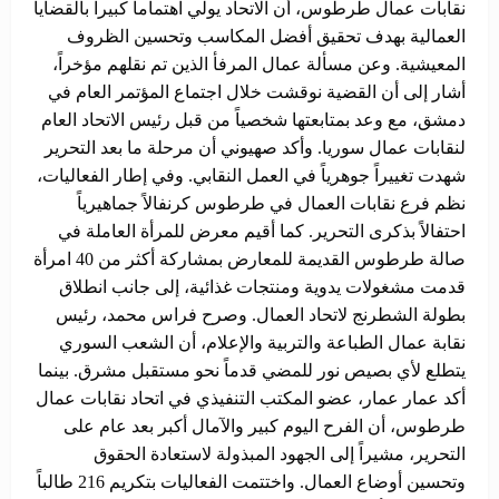
نقابات عمال طرطوس، أن الاتحاد يولي اهتماماً كبيراً بالقضايا
العمالية بهدف تحقيق أفضل المكاسب وتحسين الظروف
المعيشية. وعن مسألة عمال المرفأ الذين تم نقلهم مؤخراً،
أشار إلى أن القضية نوقشت خلال اجتماع المؤتمر العام في
دمشق، مع وعد بمتابعتها شخصياً من قبل رئيس الاتحاد العام
لنقابات عمال سوريا. وأكد صهيوني أن مرحلة ما بعد التحرير
شهدت تغييراً جوهرياً في العمل النقابي. وفي إطار الفعاليات،
نظم فرع نقابات العمال في طرطوس كرنفالاً جماهيرياً
احتفالاً بذكرى التحرير. كما أقيم معرض للمرأة العاملة في
صالة طرطوس القديمة للمعارض بمشاركة أكثر من 40 امرأة
قدمت مشغولات يدوية ومنتجات غذائية، إلى جانب انطلاق
بطولة الشطرنج لاتحاد العمال. وصرح فراس محمد، رئيس
نقابة عمال الطباعة والتربية والإعلام، أن الشعب السوري
يتطلع لأي بصيص نور للمضي قدماً نحو مستقبل مشرق. بينما
أكد عمار عمار، عضو المكتب التنفيذي في اتحاد نقابات عمال
طرطوس، أن الفرح اليوم كبير والآمال أكبر بعد عام على
التحرير، مشيراً إلى الجهود المبذولة لاستعادة الحقوق
وتحسين أوضاع العمال. واختتمت الفعاليات بتكريم 216 طالباً