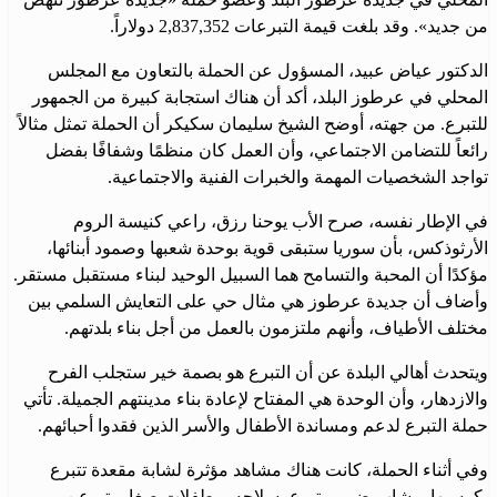
من جديد». وقد بلغت قيمة التبرعات 2,837,352 دولاراً.
الدكتور عياض عبيد، المسؤول عن الحملة بالتعاون مع المجلس
المحلي في عرطوز البلد، أكد أن هناك استجابة كبيرة من الجمهور
للتبرع. من جهته، أوضح الشيخ سليمان سكيكر أن الحملة تمثل مثالاً
رائعاً للتضامن الاجتماعي، وأن العمل كان منظمًا وشفافًا بفضل
تواجد الشخصيات المهمة والخبرات الفنية والاجتماعية.
في الإطار نفسه، صرح الأب يوحنا رزق، راعي كنيسة الروم
الأرثوذكس، بأن سوريا ستبقى قوية بوحدة شعبها وصمود أبنائها،
مؤكدًا أن المحبة والتسامح هما السبيل الوحيد لبناء مستقبل مستقر.
وأضاف أن جديدة عرطوز هي مثال حي على التعايش السلمي بين
مختلف الأطياف، وأنهم ملتزمون بالعمل من أجل بناء بلدتهم.
ويتحدث أهالي البلدة عن أن التبرع هو بصمة خير ستجلب الفرح
والازدهار، وأن الوحدة هي المفتاح لإعادة بناء مدينتهم الجميلة. تأتي
حملة التبرع لدعم ومساندة الأطفال والأسر الذين فقدوا أحبائهم.
وفي أثناء الحملة، كانت هناك مشاهد مؤثرة لشابة مقعدة تتبرع
بكرسيها، وشاب ضرير يتبرع بسلاحه، وطفلات صغار يتبرعن