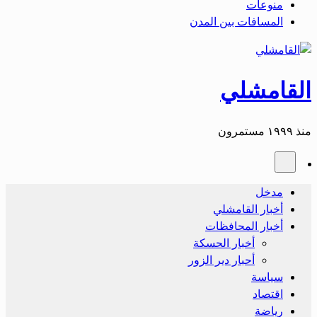
منوعات
المسافات بين المدن
القامشلي
منذ ١٩٩٩ مستمرون
مدخل
أخبار القامشلي
أخبار المحافظات
أخبار الحسكة
أحبار دير الزور
سياسة
اقتصاد
رياضة