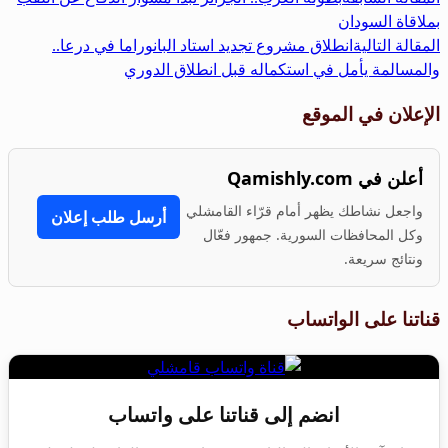
بملاقاة السودان
المقالة التالية
انطلاق مشروع تجديد استاد البانوراما في درعا..
والمسالمة يأمل في استكماله قبل انطلاق الدوري
الإعلان في الموقع
أعلن في Qamishly.com
واجعل نشاطك يظهر أمام قرّاء القامشلي
أرسل طلب إعلان
وكل المحافظات السورية. جمهور فعّال
ونتائج سريعة.
قناتنا على الواتساب
انضم إلى قناتنا على واتساب