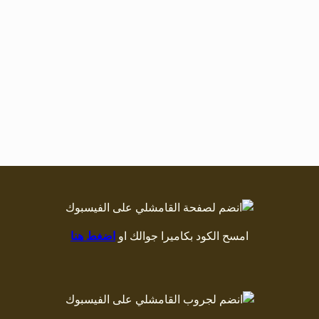
امسح الكود بكاميرا جوالك او
اضغط هنا