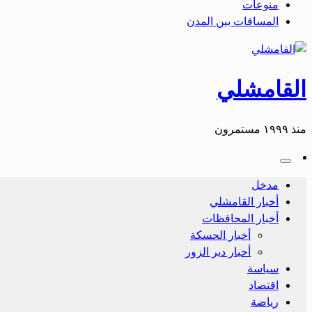
منوعات
المسافات بين المدن
القامشلي
منذ ١٩٩٩ مستمرون
مدخل
أخبار القامشلي
أخبار المحافظات
أخبار الحسكة
أحبار دير الزور
سياسة
اقتصاد
رياضة