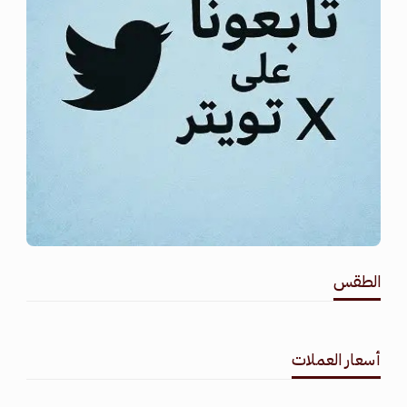
الطقس
طقس القامشلي
أسعار العملات