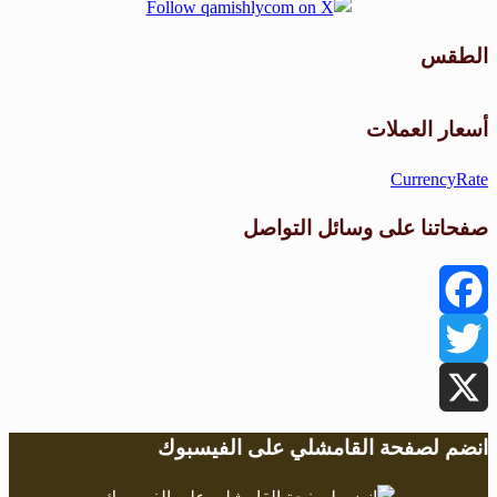
الطقس
طقس القامشلي
أسعار العملات
CurrencyRate
صفحاتنا على وسائل التواصل
Facebook
Twitter
X
انضم لصفحة القامشلي على الفيسبوك