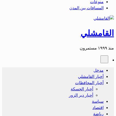
منوعات
المسافات بين المدن
القامشلي
منذ ١٩٩٩ مستمرون
مدخل
أخبار القامشلي
أخبار المحافظات
أخبار الحسكة
أحبار دير الزور
سياسة
اقتصاد
رياضة