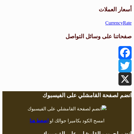
طقس القامشلي
أسعار العملات
CurrencyRate
صفحاتنا على وسائل التواصل
Facebook
Twitter
X
انضم لصفحة القامشلي على الفيسبوك
امسح الكود بكاميرا جوالك او
اضغط هنا
انضم لجروب القامشلي على الفيسبوك