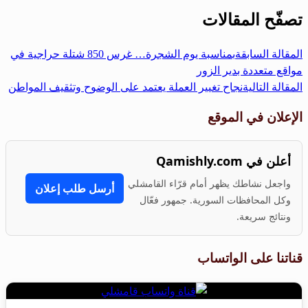
Share
تصفّح المقالات
المقالة السابقة
بمناسبة يوم الشجرة… غرس 850 شتلة حراجية في
مواقع متعددة بدير الزور
المقالة التالية
نجاح تغيير العملة يعتمد على الوضوح وتثقيف المواطن
الإعلان في الموقع
أعلن في Qamishly.com
واجعل نشاطك يظهر أمام قرّاء القامشلي
أرسل طلب إعلان
وكل المحافظات السورية. جمهور فعّال
ونتائج سريعة.
قناتنا على الواتساب