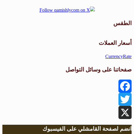
الطقس
طقس القامشلي
أسعار العملات
CurrencyRate
صفحاتنا على وسائل التواصل
Facebook
Twitter
X
انضم لصفحة القامشلي على الفيسبوك