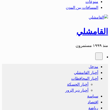
منوعات
المسافات بين المدن
القامشلي
منذ ١٩٩٩ مستمرون
مدخل
أخبار القامشلي
أخبار المحافظات
أخبار الحسكة
أحبار دير الزور
سياسة
اقتصاد
رياضة