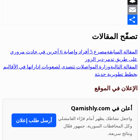
Snapchat
Email
Share
تصفّح المقالات
المقالة السابقة
مصرع 5 أفراد وإصابة 6 آخرين في حادث مروري
على طريق تدمر-دير الزور
المقالة التالية
وزارة المواصلات تتصدى لصعوبات إداراتها في الأقاليم
بخطط تطويرية حديثة
الإعلان في الموقع
أعلن في Qamishly.com
واجعل نشاطك يظهر أمام قرّاء القامشلي
أرسل طلب إعلان
وكل المحافظات السورية. جمهور فعّال
ونتائج سريعة.