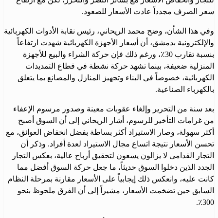
سعر الصرف مجدداً عادت الأسعار للصعود.
وفي هذا الشأن، وضح محمد الريحاني، رئيس نقابة الأدوات الكهربائية
والإلكترونية بدمشق، أن أسعار الأجهزة الكهربائية شهدت ارتفاعاً
بنسبة تقارب 30٪، ورغم ذلك فإن حركة الشراء والبيع للأجهزة
المنزلية ضعيفة، بينما تشهد حركة نشطة في قطاع التمديدات
الكهربائية، خصوصاً في البناء وتجهيز المنازل والمصانع بما يتعلق
بالكهرباء الصناعية.
بعد سنة من التحرير وإلغاء عقوبات معينة وصدور مرسوم الإعفاء
من غرامات التأخير للرسوم، أشار الريحاني إلى أن السوق أصبح
أكثر سهولة، وصار الاستيراد أكثر بساطة بفضل انخفاض العوائق، مع
تحسن الأسعار نتيجة اتساع مجال الاستيراد لعدة أفراد. وذكر أن
التجار القدامى لا يزالون يسعون لتحقيق أرباح عالية، بعكس التجار
الجدد الذين دخلوا السوق حديثاً، ما جعل حركة السوق أفضل مما
كانت عليه، وانعكس ذلك إيجابياً على الأسعار مقارنة بمرحلة النظام
السابق حين تضخمت الأسعار، مشيراً إلى أن الفرق ملحوظ بنحو
300٪.