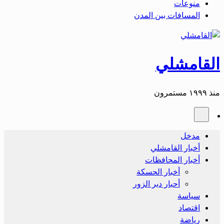
منوعات
المسافات بين المدن
القامشلي
منذ ١٩٩٩ مستمرون
مدخل
أخبار القامشلي
أخبار المحافظات
أخبار الحسكة
أحبار دير الزور
سياسة
اقتصاد
رياضة