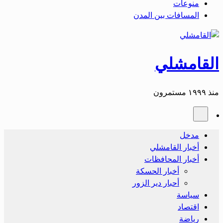
منوعات
المسافات بين المدن
القامشلي
منذ ١٩٩٩ مستمرون
مدخل
أخبار القامشلي
أخبار المحافظات
أخبار الحسكة
أحبار دير الزور
سياسة
اقتصاد
رياضة