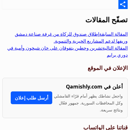
Email
Share
تصفّح المقالات
المقالة السابقة
إطلاق صندوق للزكاة من غرفة صناعة دمشق
وريفها لدعم المشاريع الخيرية والتنموية.
المقالة التالية
تشرين وحطين يتفوقان على خان شيخون وأمية في
دوري برايم
الإعلان في الموقع
أعلن في Qamishly.com
واجعل نشاطك يظهر أمام قرّاء القامشلي
أرسل طلب إعلان
وكل المحافظات السورية. جمهور فعّال
ونتائج سريعة.
قناتنا على الواتساب