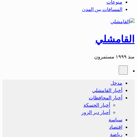
منوعات
المسافات بين المدن
القامشلي
منذ ١٩٩٩ مستمرون
مدخل
أخبار القامشلي
أخبار المحافظات
أخبار الحسكة
أحبار دير الزور
سياسة
اقتصاد
رياضة