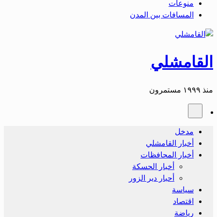
منوعات
المسافات بين المدن
القامشلي
منذ ١٩٩٩ مستمرون
مدخل
أخبار القامشلي
أخبار المحافظات
أخبار الحسكة
أحبار دير الزور
سياسة
اقتصاد
رياضة