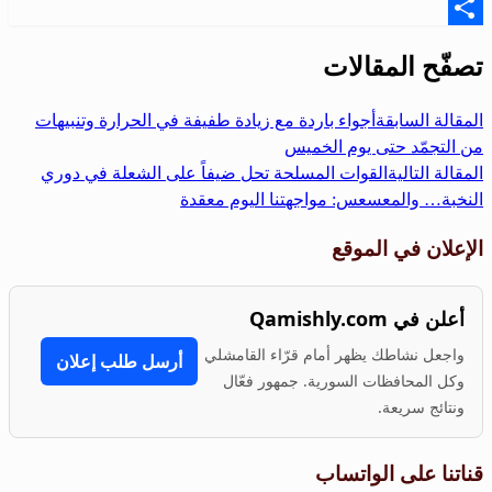
Email
Share
تصفّح المقالات
المقالة السابقة
أجواء باردة مع زيادة طفيفة في الحرارة وتنبيهات
من التجمّد حتى يوم الخميس
المقالة التالية
القوات المسلحة تحل ضيفاً على الشعلة في دوري
النخبة… والمعسعس: مواجهتنا اليوم معقدة
الإعلان في الموقع
أعلن في Qamishly.com
واجعل نشاطك يظهر أمام قرّاء القامشلي
أرسل طلب إعلان
وكل المحافظات السورية. جمهور فعّال
ونتائج سريعة.
قناتنا على الواتساب