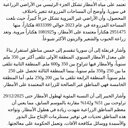
تعتمد على مياه الأمطار تشكل الجزء الرئيسي من الأراضي الزراعية
في سوريا. وأوضح أن المساحات المزروعة تتغير باختلاف
المحصول، وأن الأراضي غير المروية تشكل جزءاً كبيراً، حيث بلغت
المساحة المزروعة في عام 2023 حوالي 4033399 هكتاراً، منها
2951475 هكتاراً معتمدة على الأمطار، و1081925 هكتاراً مروية. وتعد
زراعة الحبوب والشعير والزيتون الأكثر شيوعاً.
وأشار قرنفلة إلى أن سوريا تنقسم إلى خمس مناطق استقرار بناءً
على معدل الأمطار السنوي. المنطقة الأولى تتلقى أكثر من 350 ملم
سنوياً، والأمطار فيها تتراوح بين 350 و600 ملم. المنطقة الثانية تتلقى
ما بين 250 و350 ملم سنوياً، بينما المنطقة الثالثة تحصل على 250
ملم سنوياً. المنطقة الرابعة تتلقى ما بين 200 و250 ملم، أما المنطقة
الخامسة فهي المناطق غير الصالحة للزراعة المعتمدة على الأمطار.
وأشار الخبير إلى أن النسبة المئوية لهطول الأمطار حتى 29/12/2025
تراوحت بين 51% و142% مقارنة بالموسم السابق، مما يعني أن
معظم المناطق الزراعية شهدت زيادة في هطول الأمطار. وتواجه
هذه المناطق تحديات في توفير مستلزمات الإنتاج مثل البذور
والأسمدة ووسائل مكافحة الآفات، وتعمل الحكومة على معالجتها.