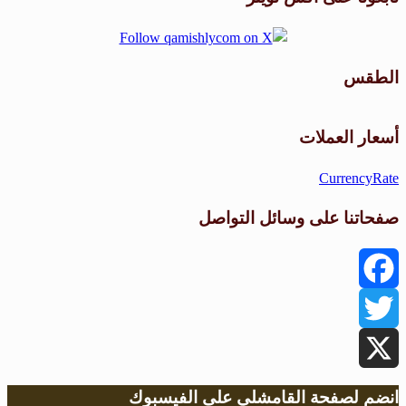
الطقس
طقس القامشلي
أسعار العملات
CurrencyRate
صفحاتنا على وسائل التواصل
Facebook
Twitter
X
انضم لصفحة القامشلي على الفيسبوك