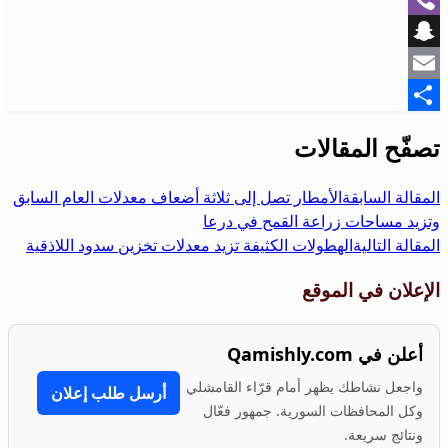
Viber
Snapchat
Email
Share
تصفّح المقالات
المقالة السابقة
الأمطار تصل إلى ثلاثة أضعاف معدلات العام السابق
وتزيد مساحات زراعة القمح في درعا
المقالة التالية
الهطولات الكثيفة تزيد معدلات تخزين سدود اللاذقية
الإعلان في الموقع
أعلن في Qamishly.com
واجعل نشاطك يظهر أمام قرّاء القامشلي
أرسل طلب إعلان
وكل المحافظات السورية. جمهور فعّال
ونتائج سريعة.