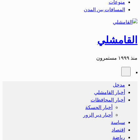
منوعات
المسافات بين المدن
القامشلي
منذ ١٩٩٩ مستمرون
مدخل
أخبار القامشلي
أخبار المحافظات
أخبار الحسكة
أحبار دير الزور
سياسة
اقتصاد
رياضة