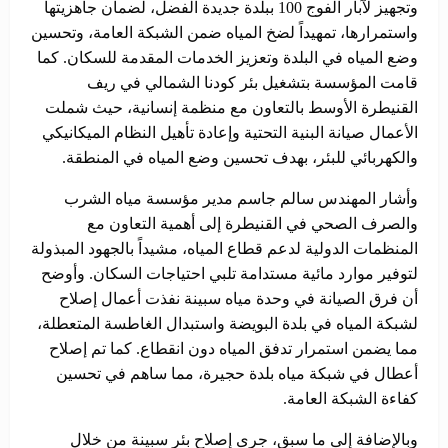
وتجهيز لآبار الفوج 100 ببلدة جديدة الفضل، لضمان جاهزيتها
واستمرارها، تمهيداً لضخ المياه ضمن الشبكة العامة، وتحسين
وضع المياه في البلدة وتعزيز الخدمات المقدمة للسكان. كما
قامت المؤسسة بتشغيل بئر كودنا الشمالي في ريف
القنيطرة الأوسط بالتعاون مع منظمة إنسانية، حيث شملت
الأعمال صيانة البنية التحتية وإعادة تأهيل النظام الميكانيكي
والكهربائي للبئر، بهدف تحسين وضع المياه في المنطقة.
وأشار المهندس سالم جاسم مدير مؤسسة مياه الشرب
والصرف الصحي في القنيطرة إلى أهمية التعاون مع
المنظمات الدولية لدعم قطاع المياه، مشيداً بالجهود المبذولة
لتوفير موارد مائية مستدامة تلبي احتياجات السكان. وأوضح
أن فرق الصيانة في وحدة مياه سبينة نفذت أعمال إصلاح
لشبكة المياه في بلدة البويضة واستبدال الغاطسة المتعطلة،
مما يضمن استمرار تدفق المياه دون انقطاع. كما تم إصلاح
أعطال في شبكة مياه بلدة حجيرة، مما ساهم في تحسين
كفاءة الشبكة العامة.
وبالإضافة إلى ما سبق، جرى إصلاح بئر سبينة من خلال