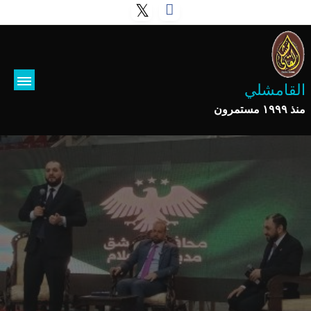
القامشلي
منذ ١٩٩٩ مستمرون