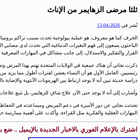
ثلثا مرضى الزهايمر من الإناث
نُشر في
2026-04-13
الخرف كما هو معروف، هو عملية بيولوجية تحدث بسبب تراكم بروتينات
الباحثون يسعون إلى فهم التغيرات الدماغية التي تحدث لدى مصابي الز
القرار والتفكير والاستدلال، إلى جانب مشاكل في المهارات المعرفية
ذكرت نجاتي أن هناك جمعية في الولايات المتحدة تهتم بهذا المرض وتصد
رئيسيين. العامل الأول هو أن النساء يعشن لفترات أطول مما يزيد من اح
دراسة حديثة تبين أنه لا يوجد ارتباط بين الهرمونات الأنثوية والإصابة بال
وأشارت إلى أنه لا يوجد حتى الآن علاج شافٍ للزهايمر، بل تتبع علاجا
تحدثت نجاتي عن دور الأسرة في دعم المريض ومساعدته في الحفاظ عل
المهارات العقلية والفكرية مثل القراءة. وأكدت على أهمية ممارسة ح
اشترك بالإعلام الفوري بالاخبار الجديدة بالإيميل .. ضع 