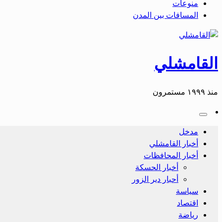
منوعات
المسافات بين المدن
القامشلي
منذ ١٩٩٩ مستمرون
مدخل
أخبار القامشلي
أخبار المحافظات
أخبار الحسكة
أحبار دير الزور
سياسة
اقتصاد
رياضة