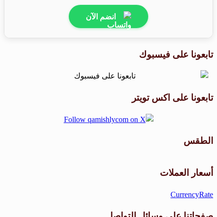
انضم الآن
تابعونا على فيسبوك
تابعونا على اكس تويتر
الطقس
طقس القامشلي
أسعار العملات
CurrencyRate
صفحاتنا على وسائل التواصل