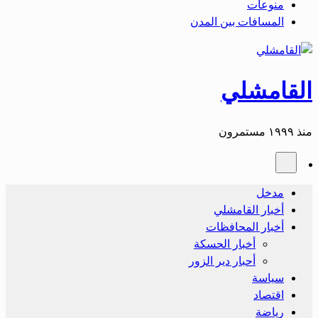
منوعات
المسافات بين المدن
القامشلي
منذ ١٩٩٩ مستمرون
مدخل
أخبار القامشلي
أخبار المحافظات
أخبار الحسكة
أحبار دير الزور
سياسة
اقتصاد
رياضة