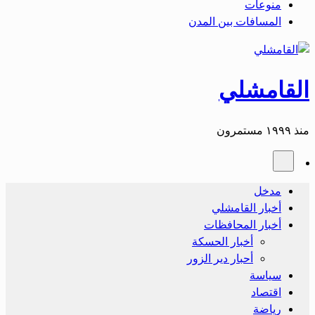
منوعات
المسافات بين المدن
القامشلي
منذ ١٩٩٩ مستمرون
مدخل
أخبار القامشلي
أخبار المحافظات
أخبار الحسكة
أحبار دير الزور
سياسة
اقتصاد
رياضة