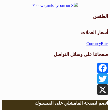
الطقس
طقس القامشلي
أسعار العملات
CurrencyRate
صفحاتنا على وسائل التواصل
Facebook
Twitter
X
انضم لصفحة القامشلي على الفيسبوك