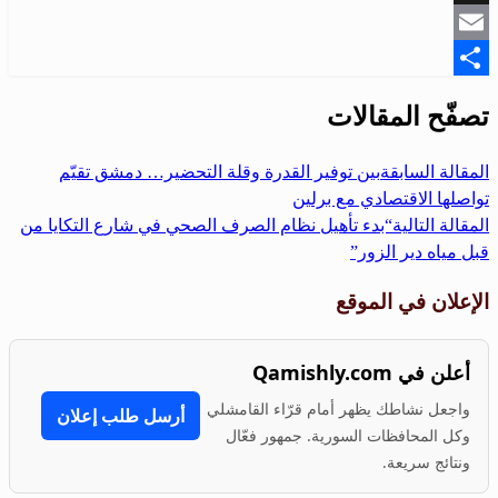
Snapchat
Email
Share
تصفّح المقالات
المقالة السابقة
بين توفير القدرة وقلة التحضير… دمشق تقيّم
تواصلها الاقتصادي مع برلين
المقالة التالية
“بدء تأهيل نظام الصرف الصحي في شارع التكايا من
قبل مياه دير الزور”
الإعلان في الموقع
أعلن في Qamishly.com
واجعل نشاطك يظهر أمام قرّاء القامشلي
أرسل طلب إعلان
وكل المحافظات السورية. جمهور فعّال
ونتائج سريعة.