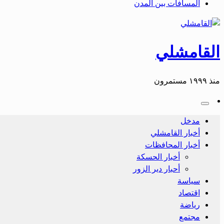
المسافات بين المدن
القامشلي
منذ ١٩٩٩ مستمرون
مدخل
أخبار القامشلي
أخبار المحافظات
أخبار الحسكة
أحبار دير الزور
سياسة
اقتصاد
رياضة
مجتمع