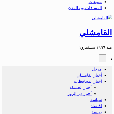
منوعات
المسافات بين المدن
القامشلي
منذ ١٩٩٩ مستمرون
مدخل
أخبار القامشلي
أخبار المحافظات
أخبار الحسكة
أحبار دير الزور
سياسة
اقتصاد
رياضة