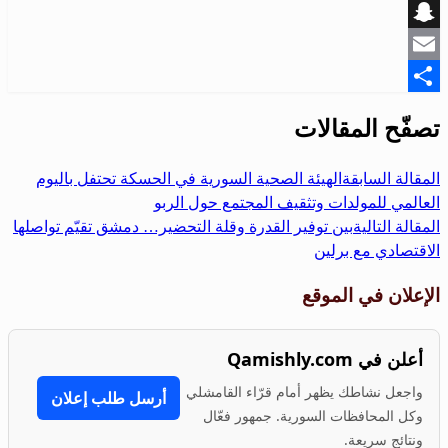
Viber
Snapchat
Email
Share
تصفّح المقالات
المقالة السابقة
الهيئة الصحية السورية في الحسكة تحتفل باليوم
العالمي للمولدات وتثقيف المجتمع حول الربو
المقالة التالية
بين توفير القدرة وقلة التحضير… دمشق تقيّم تواصلها
الاقتصادي مع برلين
الإعلان في الموقع
أعلن في Qamishly.com
واجعل نشاطك يظهر أمام قرّاء القامشلي
أرسل طلب إعلان
وكل المحافظات السورية. جمهور فعّال
ونتائج سريعة.