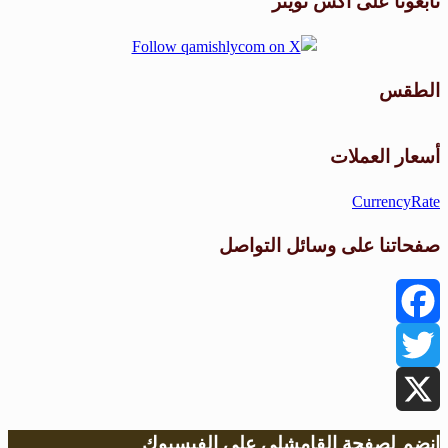
تابعونا على اكس تويتر
الطقس
طقس القامشلي
أسعار العملات
CurrencyRate
صفحاتنا على وسائل التواصل
Facebook
Twitter
X
انضم لصفحة القامشلي على الفيسبوك