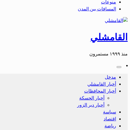
منوعات
المسافات بين المدن
القامشلي
منذ ١٩٩٩ مستمرون
مدخل
أخبار القامشلي
أخبار المحافظات
أخبار الحسكة
أحبار دير الزور
سياسة
اقتصاد
رياضة