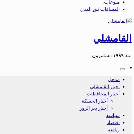
منوعات
المسافات بين المدن
القامشلي
منذ ١٩٩٩ مستمرون
مدخل
أخبار القامشلي
أخبار المحافظات
أخبار الحسكة
أحبار دير الزور
سياسة
اقتصاد
رياضة