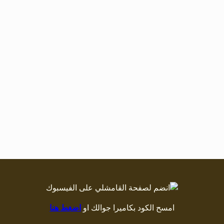
امسح الكود بكاميرا جوالك او
اضغط هنا