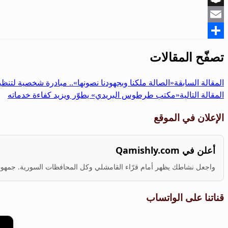
Snapchat
Email
Share
تصفّح المقالات
المقالة السابقة
«الصالة ملكنا وبجهودنا نصونها».. مبادرة شخصية لت
المقالة التالية
«مكتب طرطوس البريدي» يطوّر ويزيد كفاءة خدماته
الإعلان في الموقع
أعلن في Qamishly.com
واجعل نشاطك يظهر أمام قرّاء القامشلي وكل المحافظات السورية. جمهور ف
قناتنا على الواتساب