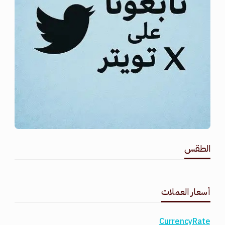
الطقس
طقس القامشلي
أسعار العملات
CurrencyRate