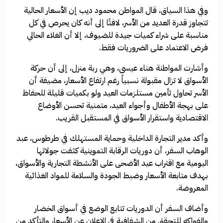
وفي هذا السياق، قال المواطن محمود ديب إن الأسعار الحالية
تتجاوز قدرة العديد من الأسر، لافتًا إلى أنه كان يحرص في كل
مناسبة على شراء كميات جيدة للضيوف، إلا أن الغلاء الحالي
فرض الاعتماد على الضروريات فقط.
وأشارت المواطنة هناء عيسى، وهي ربة منزل، إلى أن حركة
الأسواق لا تزال مقبولة نسبياً رغم ارتفاع الأسعار، مضيفة أن
الأسر تحاول تأمين مستلزمات العيد ولو بكميات قليلة للحفاظ
على بهجة الأطفال وأجواء العيد، متمنية تحسن الأوضاع
الاقتصادية واستقرار الأسواق في المستقبل القريب.
وأكد مدير التجارة الداخلية وحماية المستهلك في طرطوس، عبد
الوهاب السفر، أن دوريات الرقابة التموينية كثفت جولاتها
اليومية مع اقتراب عيد الأضحى على الأنشطة التجارية والأسواق،
بهدف متابعة الأسعار وضبط الجودة والسلامة للمواد الغذائية
المعروضة.
وأضاف السفر أن الدوريات تتابع الوضع في أسواق الخضار
والفواكه للتحقق من الشفافية في الإعلان عن الأسعار والتأكد من