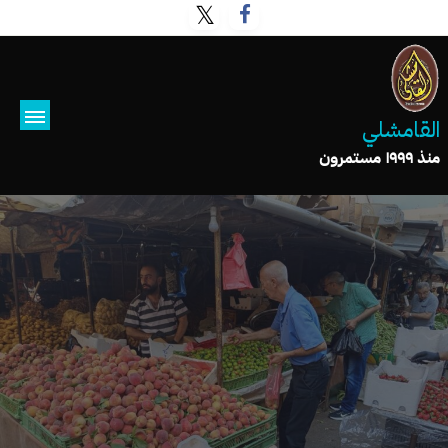
القامشلي
منذ ١٩٩٩ مستمرون