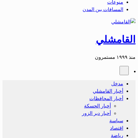
منوعات
المسافات بين المدن
القامشلي
منذ ١٩٩٩ مستمرون
مدخل
أخبار القامشلي
أخبار المحافظات
أخبار الحسكة
أحبار دير الزور
سياسة
اقتصاد
رياضة