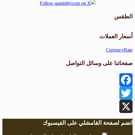
الطقس
طقس القامشلي
أسعار العملات
CurrencyRate
صفحاتنا على وسائل التواصل
Facebook
Twitter
X
انضم لصفحة القامشلي على الفيسبوك