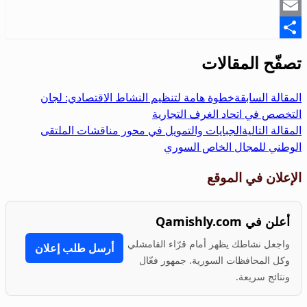
Snapchat
Email
Share
تصفّح المقالات
المقالة السابقة
خطوة هامة لتنظيم النشاط الاقتصادي: لجان
التخصص في اتحاد الغرف التجارية
المقالة التالية
الجبايات والتمويل في محور مناقشات الملتقى
الوطني للمجال الخاص السوري
الإعلان في الموقع
أعلن في Qamishly.com
واجعل نشاطك يظهر أمام قرّاء القامشلي
أرسل طلب إعلان
وكل المحافظات السورية. جمهور فعّال
ونتائج سريعة.