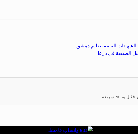
يل الصيفية في درعا
عّال ونتائج سريعة.