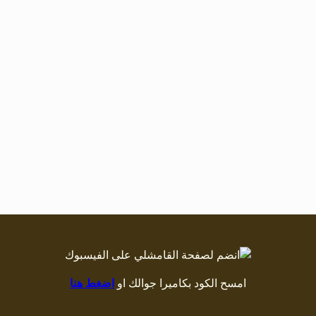
امسح الكود بكاميرا جوالك او
اضغط هنا