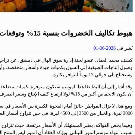
اقتصاد
هبوط تكاليف الخضروات بنسبة 15% وتوقعات بتراجع أكبر.. العقاد يؤكد: لا نقص في الأنواع ولا زيادات غير منطقية
نُشر في
2026-06-01
وصول إنتاجات الصيفية إلى السوق بكميات جيدة وأسعار منخفضة. وأو
وستحتاج إلى حوالي 15 يوماً لتتوافر بكثرة.
وقد أشار إلى أن البطاطا هذا الموسم ستكون متوفرة بكميات مضاعفة عن
أن يكون الانخفاض أكبر من 15% لولا ارتفاع كلف الإنتاج وسعر الصرف، بالإضافة إلى ارتفاع أسعار المستلزمات الزراعية والمحروقات والكهرباء وأجور النقل.
3000 ليرة، والخيار من 3500 إلى 4500 ليرة، في حين تتراوح أسعار الطماطم من 4500 إلى 6000 ليرة، فيما الأسعار لدى المستهلك أغلى بكثير.
بسبب انتهاء موسم الموز اللبناني. ويؤكد العقاد أن الموز ليس المنتج