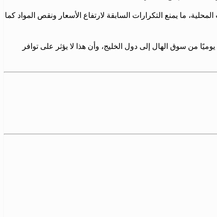
محلية، ما يمنع التكرارات السابقة لارتفاع الأسعار ونقص المواد كما
 عن عملية التصدير الحالية، واصفًا إياها بالجيدة رغم بعض التحديات في نقاط العبور، مشيرًا إلى خروج 50 إلى 70 شاحنة يوميًا من سوق الهال إلى دول الخليج، وأن هذا لا يؤثر على توافر