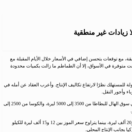
شق، عن تراجع في أسعار الخضروات بنسب تتراوح بين 10 و15% مقارنة بالفترة السابقة، مع توقعات بتحسن إضافي في الأسعار خلال الأيام المقبلة مع
ت متوفرة في الأسواق، إلا أن الطماطم ما زالت بكميات محدودة
 للمستهلك نظرًا لارتفاع تكاليف الإنتاج. وأعرب العقاد عن أمله في
ومع هذا، لا يزال المواطن حائرًا أمام الفجوة الكبيرة بين الأسعار في سوق الجملة وسوق التجزئة حتى في الأسواق الشعبية. وتظهر الأسعار في سوق الهال للبطاطا من 3500 إلى 5000 ليرة، والكوسا من 2500 إلى
وفيما يخص الفواكه، يعتبر المستهلك أن الأسعار مرتفعة، حيث تتراوح أسعار المشمش في سوق الهال بين 20 و25 ألف ليرة، والدراق بين 15 و20 ألف ليرة، بينما يتراوح سعر الموز بين 12 و15 ألف ليرة للكيلو
ا بجانب الإنتاج المحلي.