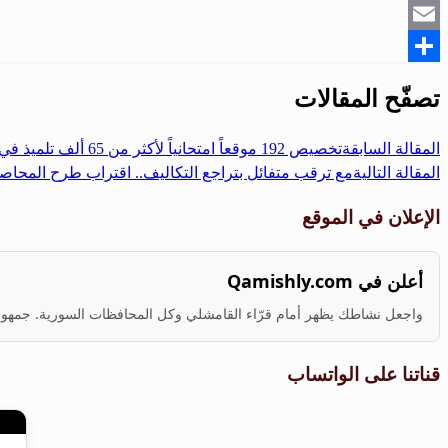
Snapchat
Email
Share
تصفّح المقالات
المقالة السابقة
تخصيص 192 موقعاً امتحانياً لأكثر من 65 ألف تلميذ في الشهادات العامة بتعليم دمشق
المقالة التالية
مع ترقب متفائل بتراجع التكاليف.. اقتراب طرح المحاص
الإعلان في الموقع
أعلن في Qamishly.com
واجعل نشاطك يظهر أمام قرّاء القامشلي وكل المحافظات السورية. جمهور ف
قناتنا على الواتساب