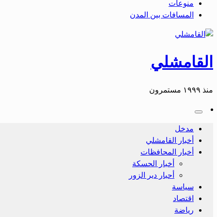
منوعات
المسافات بين المدن
القامشلي
منذ ١٩٩٩ مستمرون
مدخل
أخبار القامشلي
أخبار المحافظات
أخبار الحسكة
أحبار دير الزور
سياسة
اقتصاد
رياضة