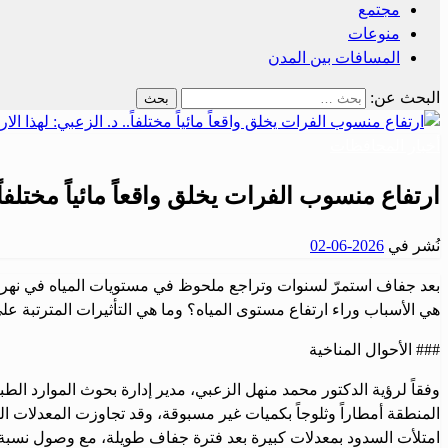
مجتمع
منوعات
المسافات بين المدن
البحث عن:
أخبار المحافظات
ارتفاع منسوب الفرات يخلق واقعاً مائياً مختلفاً
نُشر في
2026-06-02
بعد جفاف استمرّ لسنوات وتراجع ملحوظ في مستويات المياه في نهر الفر
هي الأسباب وراء ارتفاع مستوى المياه؟ وما هي التأثيرات المترتبة على
### الأحوال المناخية
وفقاً لرؤية الدكتور محمد منهل الزعبي، مدير إدارة بحوث الموارد الطب
المنطقة أمطاراً وثلوجاً بكميات غير مسبوقة، وقد تجاوزت المعدلات ال
امتلأت السدود بمعدلات كبيرة بعد فترة جفاف طويلة، مع وصول نسبة امتل