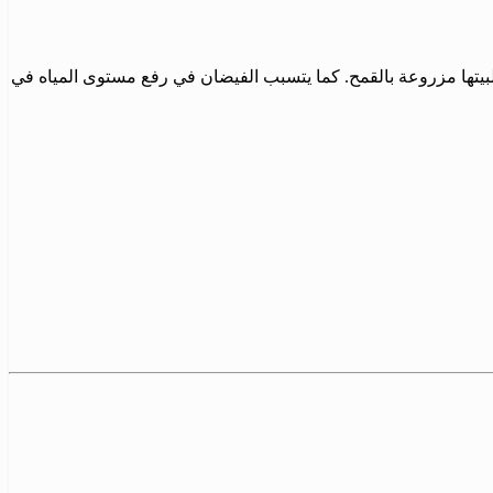
 إلى أن لهذا الفيضان آثاراً كبيرة، أبرزها التأثير على الأراضي الزراعية في دير الزور والرقة بمعدل يقدر بحوالي 55%، وغالبيتها مزروعة بالقمح. كما يتسبب الفيضان في رفع مستوى المياه في