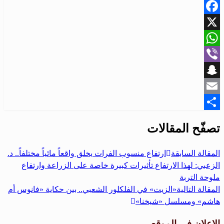
Facebook
X
WhatsApp
Viber
Snapchat
Email
Share
تصفّح المقالات
المقالة السابقة
ارتفاع منسوب الفرات يخلق واقعاً مائياً مختلفاً.. د.
الزعبي: لهذا الارتفاع تأثيرات كبيرة خاصة على الزراعة وارتفاع
ملوحة التربة
المقالة التالية
«الزيت» في الفلكلور الشعبي.. بين حكاية «فانوس أم
هاشم» ومسلسل «شيخنا»
الإعلان في الموقع