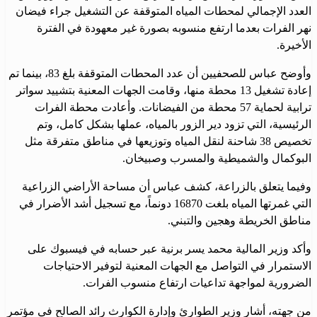
العدد الإجمالي لمحطات المياه المتوقفة عن التشغيل جراء فيضان
نهر الفرات بعدما ارتفع منسوبه بصورة غير معهودة في الفترة
الأخيرة.
وأوضح عباس للصحفيين أن عدد المحطات المتوقفة بلغ 83، بينما تم
إعادة تشغيل 13 محطة منها، وقامت الجهات المعنية بتشييد سواتر
ترابية لحماية 57 محطة من الفيضانات. وأعادت محطة الفرات
الرئيسية، التي تزود دير الزور بالمياه، عملها بشكل كامل، وتم
تخصيص 38 شاحنة لنقل المياه وتوزيعها في مناطق متفرقة مثل
البوكمال والشميطية والمسرب وصبيخان.
وفيما يتعلق بالزراعة، كشف عباس أن مساحة الأراضي الزراعية
التي غمرتها المياه بلغت 16870 دونماً، مع تسجيل أشد الأضرار في
مناطق الخريطة وهجين والتبني.
وأكد وزير المالية محمد يسر برنية عبر حسابه في فيسبوك على
الاستمرار في التواصل مع الجهات المعنية لتوفير الاحتياجات
الضرورية لمواجهة تداعيات ارتفاع منسوب الفرات.
من جهته، أشار وزير الطوارئ وإدارة الكوارث رائد الصالح في مؤتمر