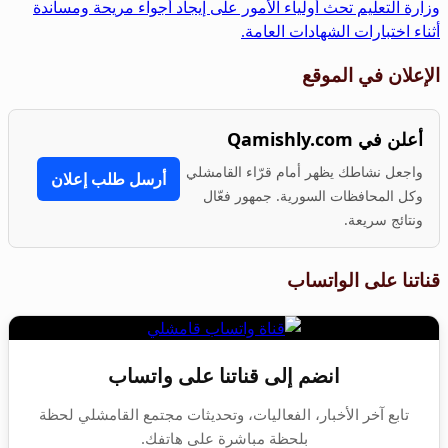
المقالات
المقالة
وزارة التعليم تحث أولياء الأمور على إيجاد أجواء مريحة ومساندة
التالية
أثناء اختبارات الشهادات العامة.
الإعلان في الموقع
أعلن في Qamishly.com
واجعل نشاطك يظهر أمام قرّاء القامشلي
أرسل طلب إعلان
وكل المحافظات السورية. جمهور فعّال
ونتائج سريعة.
قناتنا على الواتساب
انضم إلى قناتنا على واتساب
تابع آخر الأخبار، الفعاليات، وتحديثات مجتمع القامشلي لحظة
بلحظة مباشرة على هاتفك.