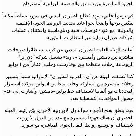
الجوية المباشرة بين دمشق والعاصمة الهولندية أمستردام.
في يونيو الحالي، شهد قطاع الطيران المدني في سوريا نشاطاً مكثفاً
يعكس توجهاً واضحاً نحو إعادة تحديث الروابط الجوية الإقليمية
والدولية، مع عودة تواصلات فنية ودبلوماسية واستئناف عمليات
شركات طيران دولية عبر المطارات السورية.
أعلنت الهيئة العامة للطيران المدني عن قرب بدء طائرات رحلات
مباشرة بين دمشق وأمستردام، وبدء تشغيل شركة “دن إير”
الرومانية رحلات منتظمة بين بوخارست وحلب اعتباراً من 1 يوليو.
كما كشفت الهيئة عن أن “العربية للطيران” الإماراتية ستبدأ بتسيير
رحلات مباشرة بين الشارقة وحلب بدءاً من 4 يوليو، مؤكدة استمرار
المحادثات مع ألمانيا لاستئناف خط برلين–دمشق، وأشارت إلى عدم
حصول الموافقات التشغيلية بعد.
فيما يتعلق بفتح الأجواء مع الدول الأوروبية الأخرى، بيّن رئيس الهيئة
الحصري أن هناك جهوداً مستمرة مع عدد من الدول الأوروبية
لاستئناف أو توسيع روابط النقل الجوي المباشرة مع سوريا.