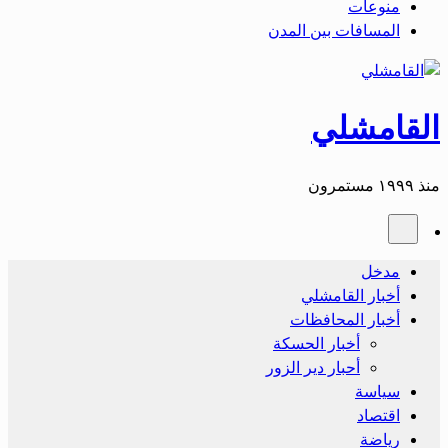
منوعات
المسافات بين المدن
القامشلي
منذ ١٩٩٩ مستمرون
مدخل
أخبار القامشلي
أخبار المحافظات
أخبار الحسكة
أحبار دير الزور
سياسة
اقتصاد
رياضة