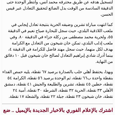
لتسجيل هدفه عن طريق محترفه محمد أنس، وانتظر الوحدة حتى
الدقيقة السادسة من الوقت بدل الضائع لتحقيق التعادل عبر قيس
الحسن.
كما انتهت مباراة تشرين وضيفه الحرية بنتيجة تعادل إيجابي في
ملعب اللاذقية البلدي، حيث سجل للبحارة صياح نعيم في الدقيقة
٥٥، ولحرية محمد مصطفى من ركلة جزاء في الدقيقة ٨٠. وفي
ملعب إدلب البلدي، تمكن خان شيخون من التعادل مع الكرامة
بهدف لكل منهما، حيث سجل مهند فاضل للكرامة في الدقيقة ٤،
بينما أدرك شادي إبراهيم التعادل لصالح خان شيخون قبل ١٠ دقائق
من النهاية.
وبهذا، يحتفظ أهلي حلب بالصدارة برصيد ٦٧ نقطة، يليه حمص الفداء
بنقطة واحدة ب٦٦ نقطة، ثم الوحدة برصيد ٥٦ نقطة، الكرامة ٥٤
نقطة، حطين ٤٥ نقطة، تشرين والطليعة والجيش ٤١ نقطة، دمشق
الأهلي ٣٣ نقطة، الحرية ٣٢ نقطة، الشرطة ٣٠ نقطة، أمية ٢٤
نقطة، خان شيخون ٢٣ نقطة، جبلة ٢٢ نقطة، والشعلة ١٧ نقطة.
اشترك بالإعلام الفوري بالاخبار الجديدة بالإيميل .. ضع