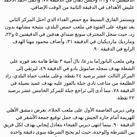
عليش الأهداف في الدقيقة الثانية من الوقت الإضافي.
ويستمر الفارق البسيط مع حمص الفداء الذي احتل المركز الثاني
بعد تفوقه على الفتوة في ملعب حمص البلدي، بنتيجة مشابهة بدون
رد، حيث سجل المحترف سونغ صنداي هدفين في الدقيقتين ٥ و٢٢،
ومارديك مارديكيان في الدقيقة ٣١، وأضاف محمود مهنا الهدف
الرابع في الدقيقة ٩٠.
وفي ملعب البانوراما بدرعا، نال أمية ٣ نقاط هامة بعد فوزه على
الشعلة بهدف سجله صامويل بادو في الدقيقة ٤٩، ليرتقي إلى
المركز الثالث عشر برصيد ٢٤ نقطة. وعلى ملعب حماة البلدي، زاد
الطليعة من متاعب نادي جبلة بالفوز عليه بهدف عميد بصيلة في
الدقيقة ٧٨، مما أدى إلى تراجع جبلة للمركز الخامس عشر برصيد
٢٢ نقطة.
وفي ديربي العاصمة الأول على ملعب الجلاء، تعرض دمشق الأهلي
للهزيمة أمام جاره الجيش بهدف حمل توقيع جمعة الأشقر في
الدقيقة ٩٠. بينما انتهى ديربي الفيحاء بتعادل إيجابي بهدف لكل فريق
بين الشرطة والوحدة، حيث لم يحتج الشرطة سوى دقيقة واحدة