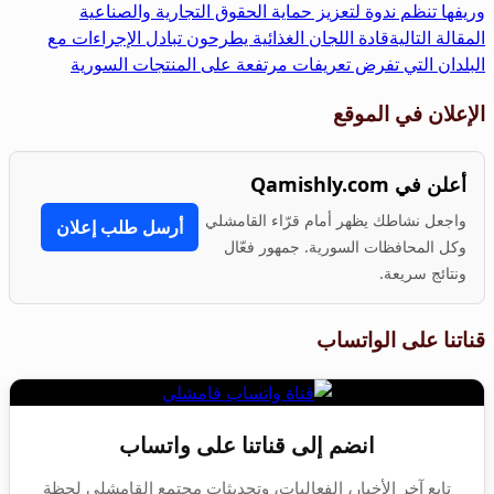
وريفها تنظم ندوة لتعزيز حماية الحقوق التجارية والصناعية
المقالة التالية
قادة اللجان الغذائية يطرحون تبادل الإجراءات مع
البلدان التي تفرض تعريفات مرتفعة على المنتجات السورية
الإعلان في الموقع
أعلن في Qamishly.com
واجعل نشاطك يظهر أمام قرّاء القامشلي
أرسل طلب إعلان
وكل المحافظات السورية. جمهور فعّال
ونتائج سريعة.
قناتنا على الواتساب
انضم إلى قناتنا على واتساب
تابع آخر الأخبار، الفعاليات، وتحديثات مجتمع القامشلي لحظة