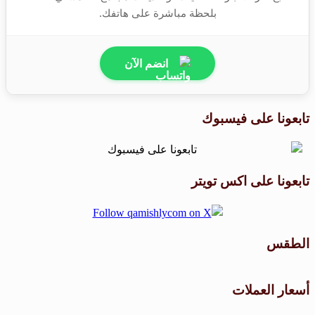
بلحظة مباشرة على هاتفك.
انضم الآن
تابعونا على فيسبوك
تابعونا على اكس تويتر
الطقس
طقس القامشلي
أسعار العملات