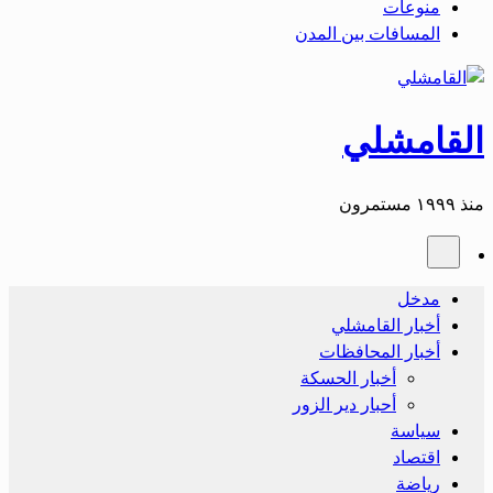
منوعات
المسافات بين المدن
القامشلي
منذ ١٩٩٩ مستمرون
مدخل
أخبار القامشلي
أخبار المحافظات
أخبار الحسكة
أحبار دير الزور
سياسة
اقتصاد
رياضة