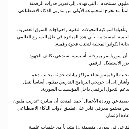
“مليون مستخدم”، التي تهدف إلى تعزيز قدرات الرقمنة
مناً مع تخرج المجموعة الأولى من مدربي الذكاء الاصطناعي
هيلها لمواكبة التحولات التقنية واحتياجات السوق العصرية،
نمية المستدامة. تأتي هذه المبادرة في ظل التسارع العالمي
ابة الكوادر المحلية لتجنب فجوة رقمية.
أن سوريا تمر بمرحلة تأسيسية تستدعي تكاتف الجهود
زز الاستقلال الرقمي.
تحتية الرقمية وإنشاء مراكز بيانات حديثة، بجانب دعم
وأشار إلى أن خريجي البرنامج التدريبي يمثلون أساساً لنقل
 يدعم التحول الرقمي داخل المؤسسات السورية.
اصطناعي وريادة الأعمال أحمد المنجد، أن مبادرة “تدريب مليون
 مجتمع معرفي قادر على تطبيق أدوات الذكاء الاصطناعي
دة الإعمار.
وتم خلال الندوة تخريج الدورة الأولى من مدربي الذكاء الاصطناعي في سوريا، متضمنة 11 متدرباً من خلفيات علمية