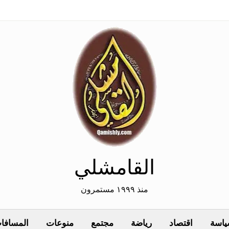
القامشلي
منذ ١٩٩٩ مستمرون
اسة
اقتصاد
رياضة
مجتمع
منوعات
المسافات