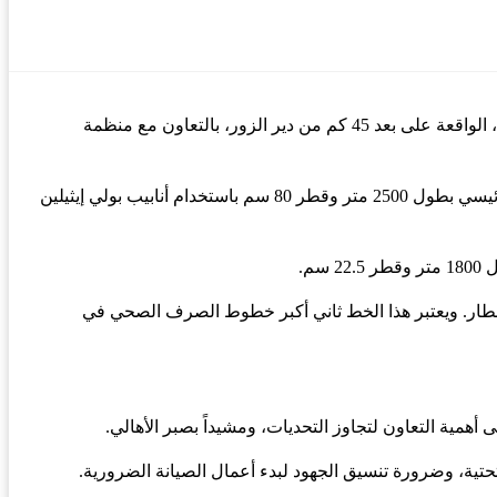
بدأت الشركة العامة لمياه الشرب والصرف الصحي بدير الزور، تنفيذ مشروع تحديث واستبدال شبكات الصرف الصحي في مدينة الميادين، الواقعة على بعد 45 كم من دير الزور، بالتعاون مع منظمة
تشمل خطة المشروع، وفق المهندسة انتصار عبد اللطيف من المؤسسة العامة لمياه الشرب والصرف الصحي، إنشاء خط صرف صحي رئيسي بطول 2500 متر وقطر 80 سم باستخدام أنابيب بولي إيثيلين
م.
ار. ويعتبر هذا الخط ثاني أكبر خطوط الصرف الصحي في
 أهمية التعاون لتجاوز التحديات، ومشيداً بصبر الأهالي.
تية، وضرورة تنسيق الجهود لبدء أعمال الصيانة الضرورية.