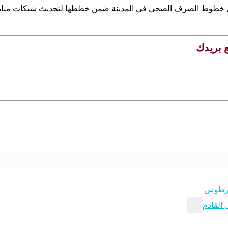
ع بريدك
 طرطوس
 القادم