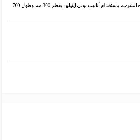
وكانت ورشات المياه قد نفذت في فبراير الماضي عمليات استبدال خطوط الصرف الصحي في المدينة ضمن خططها لتحديث شبكات مياه الشرب، باستخدام أنابيب بولي إيثيلين بقطر 300 مم وطول 700