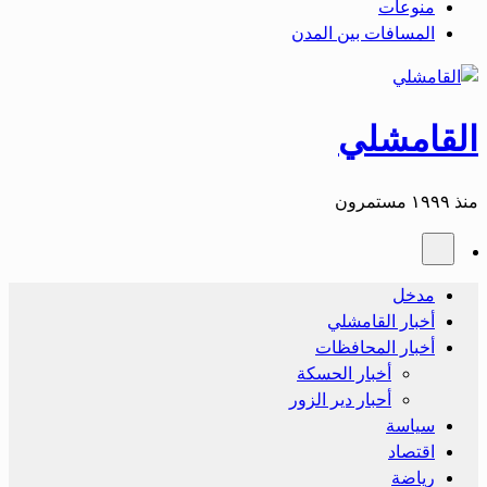
منوعات
المسافات بين المدن
القامشلي
منذ ١٩٩٩ مستمرون
مدخل
أخبار القامشلي
أخبار المحافظات
أخبار الحسكة
أحبار دير الزور
سياسة
اقتصاد
رياضة