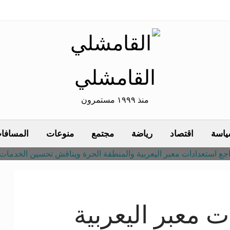
القامشلي
منذ ١٩٩٩ مستمرون
اسة
اقتصاد
رياضة
مجتمع
منوعات
المسافات
 معبر اليعربية