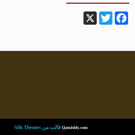
X
Twitter
Facebook
قالب من Silk Themes
Qamishly.com