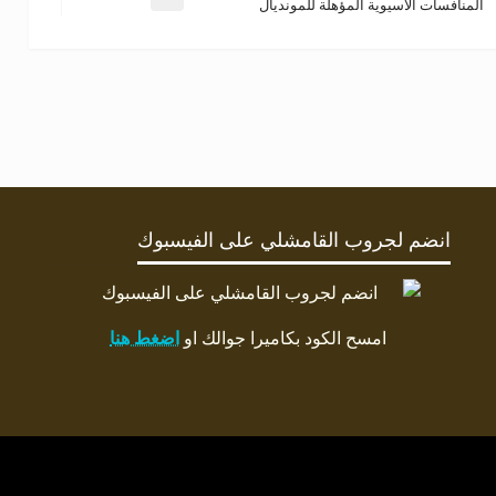
المنافسات الآسيوية المؤهلة للمونديال
انضم لجروب القامشلي على الفيسبوك
امسح الكود بكاميرا جوالك او
اضغط هنا